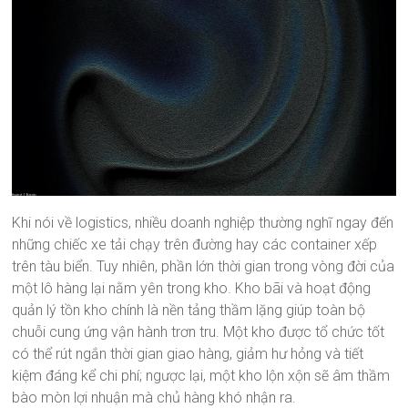
Khi nói về logistics, nhiều doanh nghiệp thường nghĩ ngay đến
những chiếc xe tải chạy trên đường hay các container xếp
trên tàu biển. Tuy nhiên, phần lớn thời gian trong vòng đời của
một lô hàng lại nằm yên trong kho. Kho bãi và hoạt động
quản lý tồn kho chính là nền tảng thầm lặng giúp toàn bộ
chuỗi cung ứng vận hành trơn tru. Một kho được tổ chức tốt
có thể rút ngắn thời gian giao hàng, giảm hư hỏng và tiết
kiệm đáng kể chi phí; ngược lại, một kho lộn xộn sẽ âm thầm
bào mòn lợi nhuận mà chủ hàng khó nhận ra.