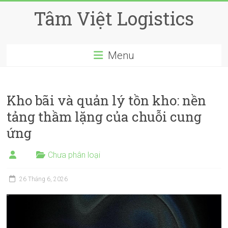
Skip
Tâm Việt Logistics
to
content
Menu
Kho bãi và quản lý tồn kho: nền
tảng thầm lặng của chuỗi cung
ứng
Chưa phân loại
26 Tháng 6, 2026